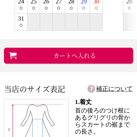
24
25
26
27
28
29
30
28
○
○
○
○
○
○
○
○
31
○
カートへ入れる
当店のサイズ表記
補正について
1.着丈
首の後ろのつけ根に
あるグリグリの骨か
らスカートの裾まで
の長さ。