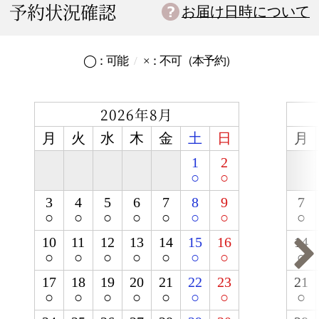
予約状況確認
お届け日時について
◯：
可能
×：
不可
（本予約）
2026年8月
月
火
水
木
金
土
日
月
1
2
○
○
3
4
5
6
7
8
9
7
○
○
○
○
○
○
○
○
10
11
12
13
14
15
16
14
○
○
○
○
○
○
○
○
17
18
19
20
21
22
23
21
○
○
○
○
○
○
○
○