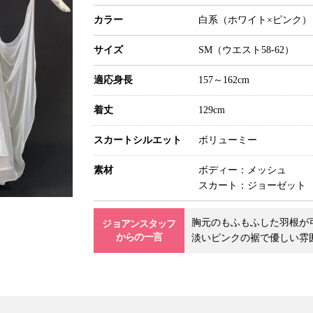
カラー
白系（ホワイト×ピンク）
サイズ
SM（ウエスト58-62）
適応身長
157～162cm
着丈
129cm
スカート
シルエット
ボリューミー
素材
ボディー：メッシュ
スカート：ジョーゼット
胸元のもふもふした羽根が
ジョアンスタッフ
からの一言
淡いピンクの裾で優しい雰