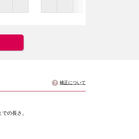
補正について
までの長さ。