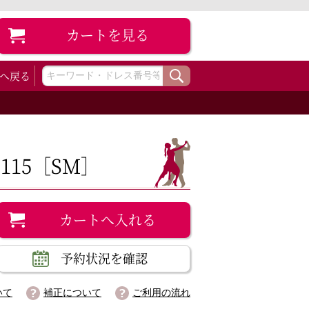
カート
を見る
へ戻る
115［SM］
カートへ入れる
予約状況を確認
いて
補正について
ご利用の流れ