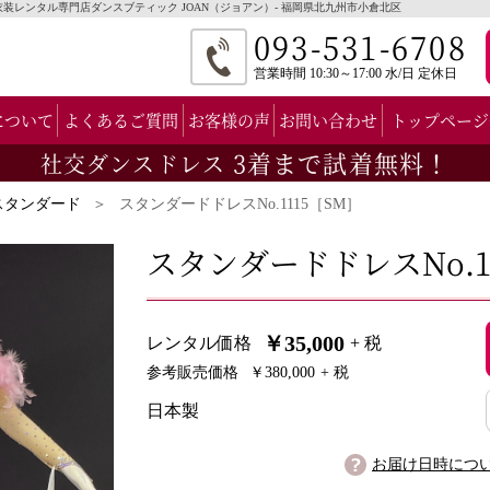
ス・衣装レンタル専門店ダンスブティック JOAN（ジョアン）- 福岡県北九州市小倉北区
093-531-6708
営業時間 10:30～17:00 水/日 定休日
について
よくあるご質問
お客様の声
お問い合わせ
トップページ
3着まで試着無料！
社交ダンスドレス
スタンダード
スタンダードドレスNo.1115［SM］
スタンダードドレスNo.1
￥35,000
レンタル価格
+ 税
参考販売価格
￥380,000
+ 税
日本製
お届け日時につ