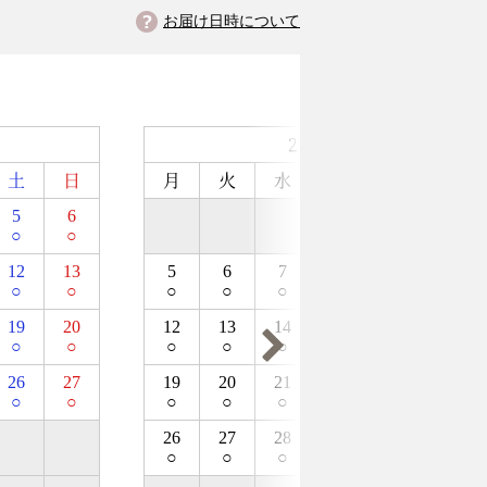
お届け日時について
2026年10月
土
日
月
火
水
木
金
土
5
6
1
2
3
○
○
○
○
○
12
13
5
6
7
8
9
10
○
○
○
○
○
○
○
○
19
20
12
13
14
15
16
17
○
○
○
○
○
○
○
○
26
27
19
20
21
22
23
24
○
○
○
○
○
○
○
○
26
27
28
29
30
31
○
○
○
○
○
○