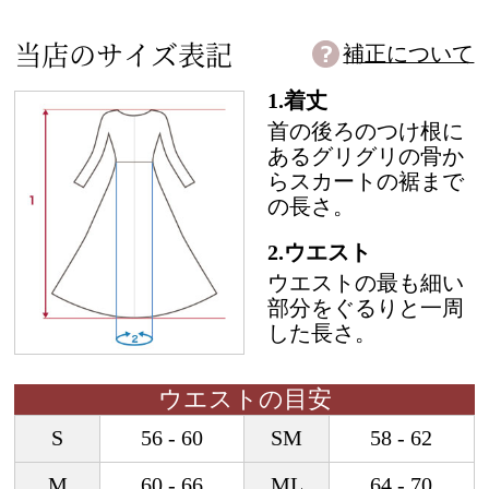
当店のサイズ表記
補正について
1.着丈
首の後ろのつけ根に
あるグリグリの骨か
らスカートの裾まで
の長さ。
2.ウエスト
ウエストの最も細い
部分をぐるりと一周
した長さ。
ウエストの目安
S
56 - 60
SM
58 - 62
M
60 - 66
ML
64 - 70