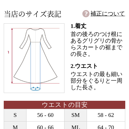
当店のサイズ表記
補正について
1.着丈
首の後ろのつけ根に
あるグリグリの骨か
らスカートの裾まで
の長さ。
2.ウエスト
ウエストの最も細い
部分をぐるりと一周
した長さ。
ウエストの目安
S
56 - 60
SM
58 - 62
M
60 - 66
ML
64 - 70