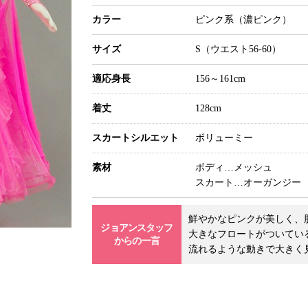
カラー
ピンク系（濃ピンク）
サイズ
S（ウエスト56-60）
適応身長
156～161cm
着丈
128cm
スカート
シルエット
ボリューミー
素材
ボディ…メッシュ
スカート…オーガンジー
鮮やかなピンクが美しく、
ジョアンスタッフ
大きなフロートがついてい
からの一言
流れるような動きで大きく