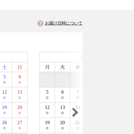
お届け日時について
2026年10月
土
日
月
火
水
木
金
土
5
6
1
2
3
○
○
○
○
○
12
13
5
6
7
8
9
10
○
○
○
○
○
○
○
○
19
20
12
13
14
15
16
17
○
○
○
○
○
○
○
○
26
27
19
20
21
22
23
24
○
○
○
○
○
○
○
○