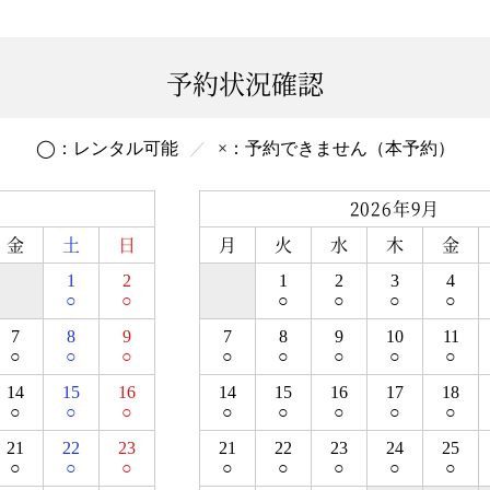
予約状況確認
◯：
レンタル
可能
×：
予約できません
（本予約）
月
2026年9月
金
土
日
月
火
水
木
金
1
2
1
2
3
4
○
○
○
○
○
○
7
8
9
7
8
9
10
11
○
○
○
○
○
○
○
○
14
15
16
14
15
16
17
18
○
○
○
○
○
○
○
○
21
22
23
21
22
23
24
25
○
○
○
○
○
○
○
○