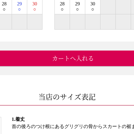
28
29
30
28
29
30
○
○
○
○
○
○
カートへ入れる
当店のサイズ表記
1.着丈
首の後ろのつけ根にあるグリグリの骨からスカートの裾