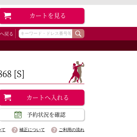
カート
を見る
へ戻る
8 [S]
カートへ入れる
予約状況を確認
いて
補正について
ご利用の流れ