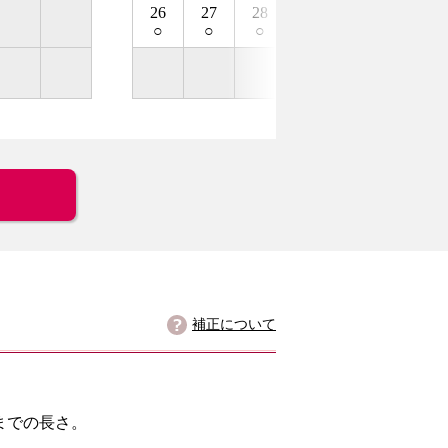
26
27
28
29
30
31
○
○
○
○
○
○
補正について
までの長さ。