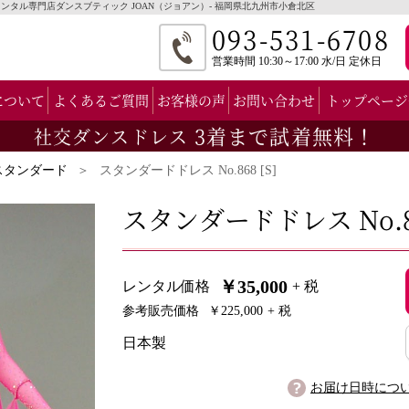
・衣装レンタル専門店ダンスブティック JOAN（ジョアン）- 福岡県北九州市小倉北区
093-531-6708
営業時間 10:30～17:00 水/日 定休日
について
よくあるご質問
お客様の声
お問い合わせ
トップページ
3着まで試着無料！
社交ダンスドレス
スタンダード
スタンダードドレス No.868 [S]
スタンダードドレス No.86
￥35,000
レンタル価格
+ 税
参考販売価格
￥225,000
+ 税
日本製
お届け日時につ